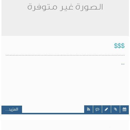
$$$
...
المزيد...