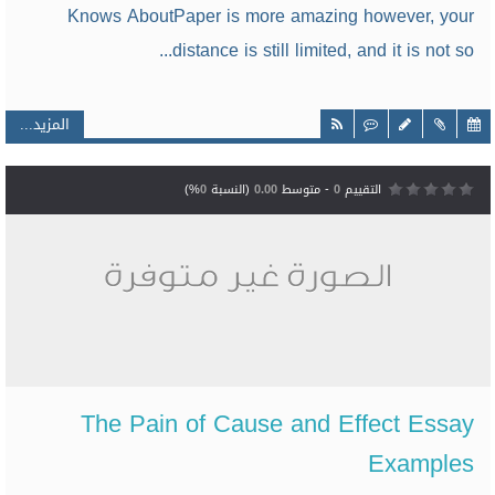
Knows AboutPaper is more amazing however, your
distance is still limited, and it is not so...
المزيد...
التقييم
0
- متوسط
0.00
(النسبة
0
%)
The Pain of Cause and Effect Essay
Examples