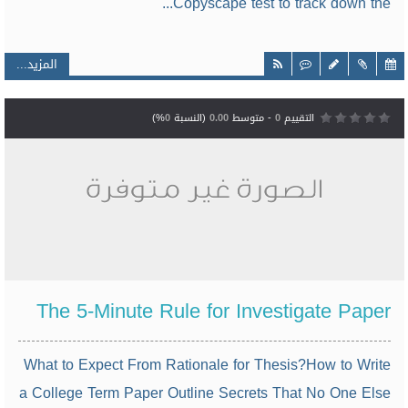
Copyscape test to track down the...
المزيد...
التقييم
0
- متوسط
0.00
(النسبة
0
%)
The 5-Minute Rule for Investigate Paper
What to Expect From Rationale for Thesis?How to Write
a College Term Paper Outline Secrets That No One Else