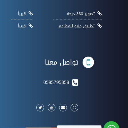
تصوير 360 درجة
قريباً
تطبيق منيو للمطاعم
قريباً
تواصل معنا
0595795858