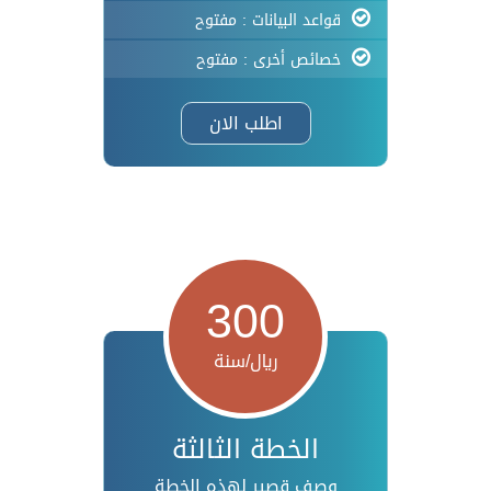
قواعد البيانات : مفتوح
خصائص أخرى : مفتوح
اطلب الان
300
ريال/سنة
الخطة الثالثة
وصف قصير لهذه الخطة