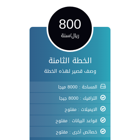
800
ريال/سنة
الخطة الثامنة
وصف قصير لهذه الخطة
المساحة : 8000 ميجا
الترافيك : 8000 جيجا
الايميلات : مفتوح
قواعد البيانات : مفتوح
خصائص أخرى : مفتوح