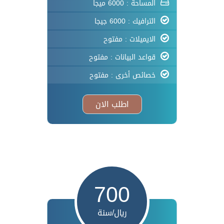
المساحة : 6000 ميجا
الترافيك : 6000 جيجا
الايميلات : مفتوح
قواعد البيانات : مفتوح
خصائص أخرى : مفتوح
اطلب الان
700
ريال/سنة