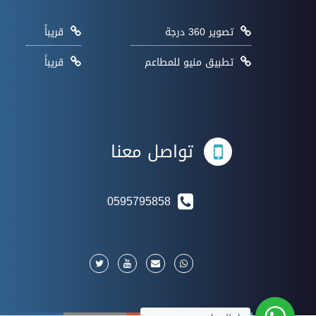
تصوير 360 درجة
قريباً
تطبيق منيو للمطاعم
قريباً
تواصل معنا
0595795858