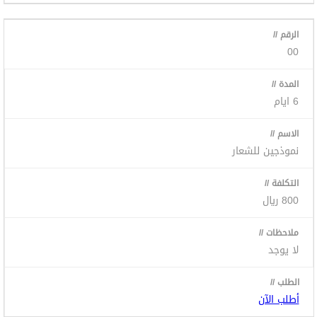
00
6 ايام
نموذجين للشعار
800 ريال
لا يوجد
أطلب الآن